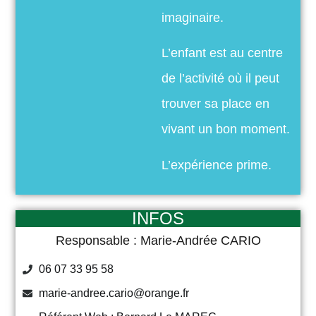
imaginaire.
L’enfant est au centre
de l’activité où il peut
trouver sa place en
vivant un bon moment.
L’expérience prime.
INFOS
Responsable : Marie-Andrée CARIO
06 07 33 95 58
marie-andree.cario@orange.fr