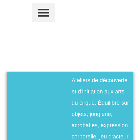
QUI SOMMES-NOUS ?
ACTIVITÉS SPORTIVES
AUTRES ACTIVITÉS
NOUS CONTACTER
Ateliers de découverte
et d’initiation aux arts
du cirque. Équilibre sur
objets, jonglerie,
acrobaties, expression
corporelle, jeu d’acteur,