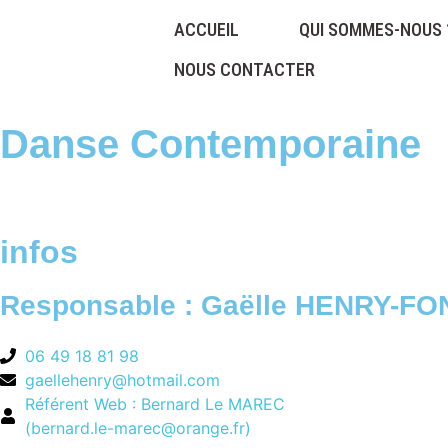
ACCUEIL
QUI SOMMES-NOUS 
NOUS CONTACTER
D
anse
C
ontemporaine
infos
Responsable : Gaëlle HENRY-FO
06 49 18 81 98
gaellehenry@hotmail.com
Référent Web : Bernard Le MAREC
(bernard.le-marec@orange.fr)