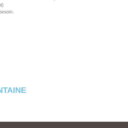
t)
besoin.
NTAINE