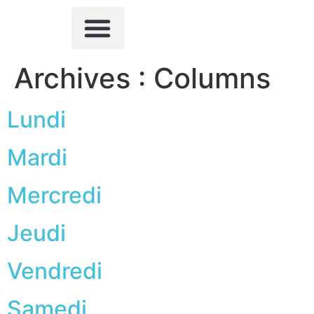
QUI SOMMES-NOUS ?
ACTIVITÉS SPORTIVES
AUTRES ACTIVITÉS
NOUS CONTACTER
Archives :
Columns
Lundi
Mardi
Mercredi
Jeudi
Vendredi
Samedi