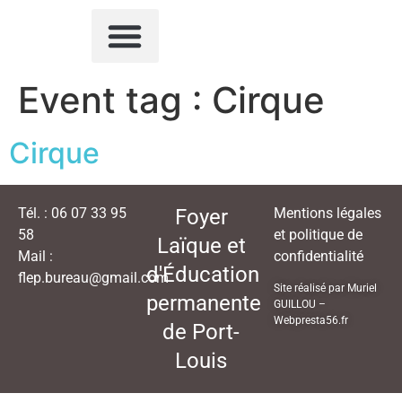
QUI SOMMES-NOUS ?
ACTIVITÉS SPORTIVES
AUTRES ACTIVITÉS
NOUS CONTACTER
Event tag :
Cirque
Cirque
Tél. : 06 07 33 95
Foyer
Mentions légales
58
et politique de
Laïque et
Mail :
confidentialité
d'Éducation
flep.bureau@gmail.com
Site réalisé par Muriel
permanente
GUILLOU –
Webpresta56.fr
de Port-
Louis