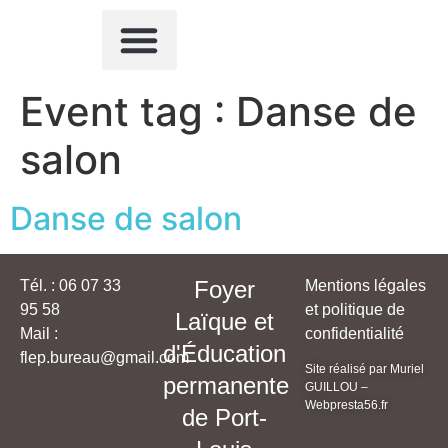
QUI SOMMES-NOUS ?
ACTIVITÉS SPORTIVES
AUTRES ACTIVITÉS
NOUS CONTACTER
Event tag :
Danse de
salon
Danse de salon
Foyer
Tél. : 06 07 33
Mentions légales
95 58
et politique de
Laïque et
Mail :
confidentialité
d'Éducation
flep.bureau@gmail.com
Site réalisé par Muriel
permanente
GUILLOU –
Webpresta56.fr
de Port-