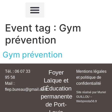
QUI SOMMES-NOUS ?
ACTIVITÉS SPORTIVES
AUTRES ACTIVITÉS
NOUS CONTACTER
Event tag :
Gym
prévention
Gym prévention
Foyer
Tél. : 06 07 33
Mentions légales
95 58
et politique de
Laïque et
Mail :
confidentialité
d'Éducation
flep.bureau@gmail.com
Site réalisé par Muriel
permanente
GUILLOU –
Webpresta56.fr
de Port-